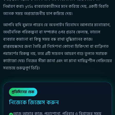
নির্ধারণ করা। yt5s ব্যবহারকারীদের মনে করিয়ে দেয়, একটি বিরতি
অনেক সময় অপ্রয়োজনীয় চাপ কমিয়ে দেয়।
আপনি যদি বুঝতে পারেন যে অনলাইন বিনোদন আপনার মনোযোগ,
অর্থনৈতিক পরিকল্পনা বা সম্পর্কের ওপর প্রভাব ফেলছে, তাহলে
ব্যবহার কমানো বা কিছু সময় বন্ধ রাখা বুদ্ধিমানের কাজ।
প্রাপ্তবয়স্কদের জন্য তৈরি এই নির্দেশনা কোনো চিকিৎসা বা ব্যক্তিগত
পরামর্শের বিকল্প নয়, তবে এটি সচেতন আচরণ গড়ে তুলতে সহায়ক
কাঠামো দেয়। নিজের সীমা জানা এবং তা মানা দায়িত্বশীল গেমিংয়ের
সবচেয়ে গুরুত্বপূর্ণ ভিত্তি।
প্রতিদিনের চেক
নিজেকে জিজ্ঞেস করুন
আজ আমার কাজ, পড়াশোনা, পরিবার ও বিশ্রামের সময়