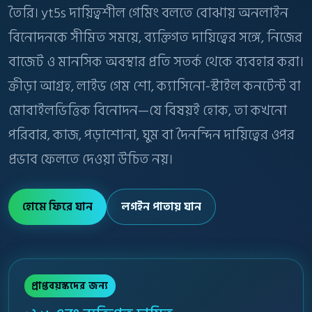
তৈরি। yt5s দায়িত্বশীল গেমিং বলতে বোঝায় অনলাইন
বিনোদনকে সীমিত সময়ে, ব্যক্তিগত দায়িত্বের সঙ্গে, নিজের
বাজেট ও মানসিক অবস্থার প্রতি সতর্ক থেকে ব্যবহার করা।
ক্রীড়া আগ্রহ, লাইভ গেম শো, ক্যাসিনো-স্টাইল কনটেন্ট বা
মোবাইলভিত্তিক বিনোদন—যে বিষয়ই হোক, তা কখনো
পরিবার, কাজ, পড়াশোনা, ঘুম বা দৈনন্দিন দায়িত্বের ওপর
প্রভাব ফেলতে দেওয়া উচিত নয়।
হোমে ফিরে যান
লগইন পাতায় যান
প্রাপ্তবয়স্কদের জন্য