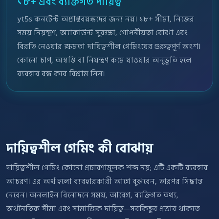
১৮+ এবং ব্যক্তিগত দায়িত্ব
yt5s কনটেন্ট অপ্রাপ্তবয়স্কদের জন্য নয়। ১৮+ সীমা, নিজের
সময় নিয়ন্ত্রণ, অ্যাকাউন্ট সুরক্ষা, গোপনীয়তা বোঝা এবং
বিরতি নেওয়ার ক্ষমতা দায়িত্বশীল গেমিংয়ের গুরুত্বপূর্ণ অংশ।
কোনো চাপ, অস্বস্তি বা নিয়ন্ত্রণ কমে যাওয়ার অনুভূতি হলে
ব্যবহার বন্ধ করে বিশ্রাম নিন।
দায়িত্বশীল গেমিং কী বোঝায়
দায়িত্বশীল গেমিং কোনো প্রচারণামূলক শব্দ নয়; এটি একটি ব্যবহার
আচরণ। এর অর্থ হলো ব্যবহারকারী আগে বুঝবেন, তারপর সিদ্ধান্ত
নেবেন। অনলাইন বিনোদনে সময়, আবেগ, ব্যক্তিগত তথ্য,
অর্থনৈতিক সীমা এবং সামাজিক দায়িত্ব—সবকিছুর প্রভাব থাকতে