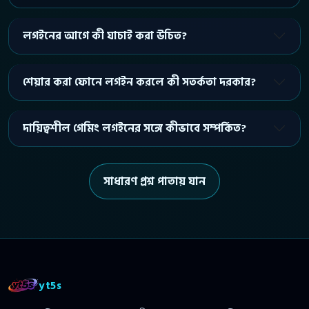
লগইনের আগে কী যাচাই করা উচিত?
শেয়ার করা ফোনে লগইন করলে কী সতর্কতা দরকার?
দায়িত্বশীল গেমিং লগইনের সঙ্গে কীভাবে সম্পর্কিত?
সাধারণ প্রশ্ন পাতায় যান
yt5s