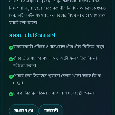
ও সেশন ব্যবস্থাপনা পুনরায় ভাবুন এবং গোপনীয়তা নীতির
নির্দেশনা পড়ুন। yt5s ব্যবহারকারীর নিরাপদ আচরণকে গুরুত্ব
দেয়, তাই লগইন সমস্যাকে আবেগের বিষয় না করে ধাপে ধাপে
যাচাই করা ভালো।
সমস্যা যাচাইয়ের ধাপ
ব্যবহারকারী পরিচয় ও পাসওয়ার্ড ধীরে ধীরে মিলিয়ে দেখুন।
কীবোর্ড ভাষা, ক্যাপস লক ও অটোফিল সঠিক কি না
পরীক্ষা করুন।
শেয়ার করা ডিভাইসে পুরোনো সেশন খোলা আছে কি না
দেখুন।
চাপ বা বিরক্তি বাড়লে বিরতি নিয়ে পরে চেষ্টা করুন।
সাধারণ প্রশ্ন
শর্তাবলী