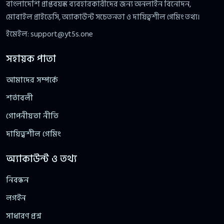
বাংলাদেশি প্রাপ্তবয়স্ক ব্যবহারকারীদের জন্য অনলাইন বিনোদন,
মোবাইল প্রাইভেসি, অ্যাকাউন্ট সচেতনতা ও দায়িত্বশীল গেমিং তথ্য।
ইমেইল:
support@yt5s.one
সহায়ক পাতা
আমাদের সম্পর্কে
শর্তাবলী
গোপনীয়তা নীতি
দায়িত্বশীল গেমিং
অ্যাকাউন্ট ও তথ্য
নিবন্ধন
লগইন
সাধারণ প্রশ্ন