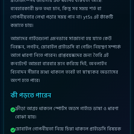
ব্রাউজিং—সব জায়গায় এক ধরনের বাস্তবতা আছে:
ব্যবহারকারী দ্রুত তথ্য চান, কিন্তু সব সময় শর্ত বা
গোপনীয়তার লেখা পড়ার সময় পান না। yt5s এই ফাঁকটি
কমাতে চায়।
আমাদের গাইডগুলো এমনভাবে সাজানো হয় যাতে কেউ
নিবন্ধন, লগইন, মোবাইল প্রাইভেসি বা গেমিং নিয়ন্ত্রণ সম্পর্কে
আগে ধারণা নিতে পারেন। প্রাপ্তবয়স্কদের জন্য তৈরি এই
কনটেন্টে আমরা বারবার মনে করিয়ে দিই, অনলাইন
বিনোদন সীমার মধ্যে থাকলে তবেই তা স্বাস্থ্যকর অভ্যাসের
অংশ হতে পারে।
কী পড়তে পারেন
ক্রীড়া আগ্রহ থাকলে স্পোর্টস অডস গাইডে ভাষা ও ধারণা
বোঝা যায়।
মোবাইল গোপনীয়তা নিয়ে চিন্তা থাকলে প্রাইভেসি বিষয়ক